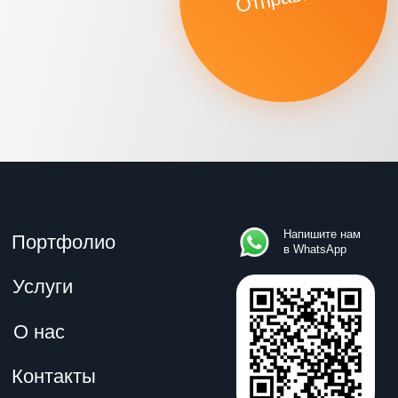
О нас
Контакты
Москва, Проспект Мира, д.68, стр. 1А
+7 (495) 133-95-61
hello@neologika.ru
Брендинговое агентство «neologika» ©
2010 — 2023