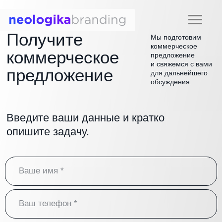
Получите
Мы подготовим
коммерческое
коммерческое
предложение
и свяжемся с вами
предложение
для дальнейшего
обсуждения.
Введите ваши данные и кратко
опишите задачу.
Ваше имя *
Ваш телефон *
E-mail
Комментарий